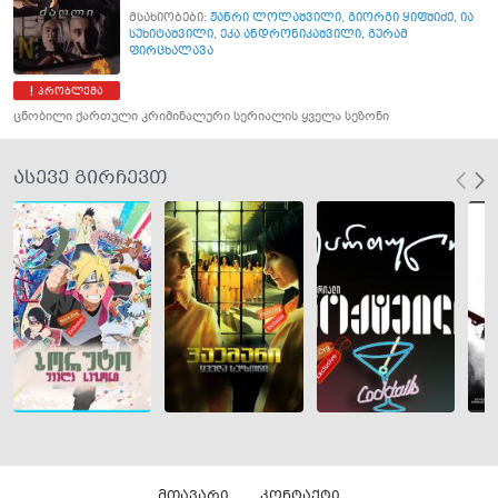
მსახიობები:
ჟანრი ლოლაშვილი
,
გიორგი ყიფშიძე
,
ია
სუხიტაშვილი
,
ეკა ანდრონიკაშვილი
,
გურამ
ფირცხალავა
პრობლემა
ცნობილი ქართული კრიმინალური სერიალის ყველა სეზონი
ასევე გირჩევთ
მთავარი
კონტაქტი