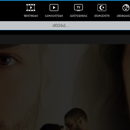
ფილმები
სერიალები
ტელევიზია
თურქული
ანიმაცი
ულად გახმოვანებული
ანიმე
ლერები