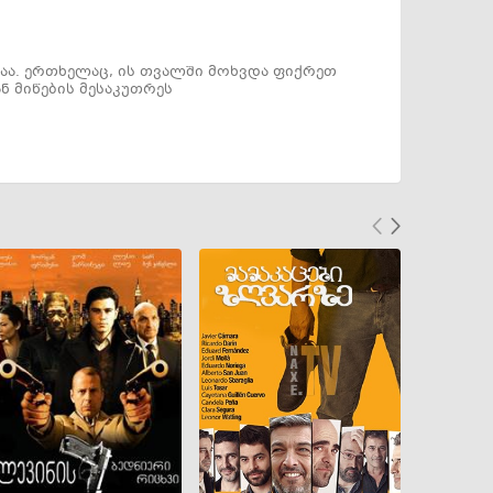
აა. ერთხელაც, ის თვალში მოხვდა ფიქრეთ
ნ მიწების მესაკუთრეს