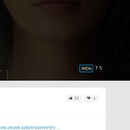
7.5
15
-1
იფ ერქინ გუზელბეიოღლუ ...