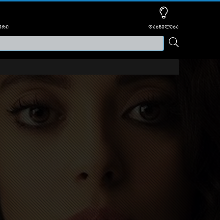
ური
დაბნელება