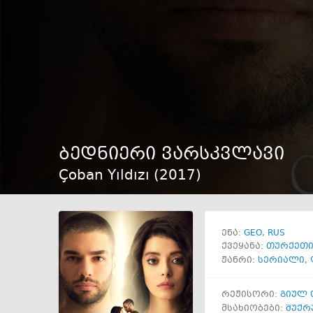
ბედნიერი ვარსკვლავი
Çoban Yıldızı (
2017
)
GEO
RUS
ენა:
ქვეყანა:
თურქეთ
ჟანრი:
სერიალი
,
რეჟისორი:
გიულ 
მსახიობები:
შუქრ