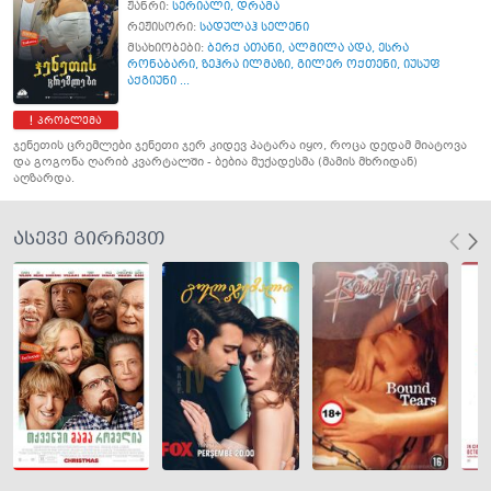
ჟანრი:
სერიალი
,
დრამა
რეჟისორი:
სადულაჰ სელენი
მსახიობები:
ბერქ ათანი
,
ალმილა ადა
,
ესრა
რონაბარი
,
ზეჰრა ილმაზი
,
გილერ ოქთენი
,
იუსუფ
აქგიუნი ...
პრობლემა
ჯენეთის ცრემლები ჯენეთი ჯერ კიდევ პატარა იყო, როცა დედამ მიატოვა
და გოგონა ღარიბ კვარტალში - ბებია მუქადესმა (მამის მხრიდან)
აღზარდა.
ასევე გირჩევთ