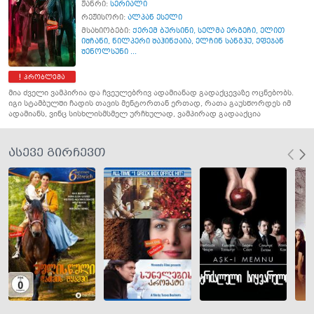
ჟანრი:
სერიალი
რეჟისორი:
ალპან ესელი
მსახიობები:
ქერემ ბურსინი
,
სელმა ერგეჩი
,
ელით
იშჩანი
,
ნილპერი შაჰინქაია
,
ელჩინ სანგჰუ
,
ეფეჯან
შენოლსუნი ...
პრობლემა
მია ძველი ვამპირია და ჩვეულებრივ ადამიანად გადაქცევაზე ოცნებობს.
იგი სტამბულში ჩადის თავის მენტორთან ერთად, რათა გაუსწორდეს იმ
ადამიანს, ვინც სისხლისმსმელ ურჩხულად, ვამპირად გადააქცია
ასევე გირჩევთ