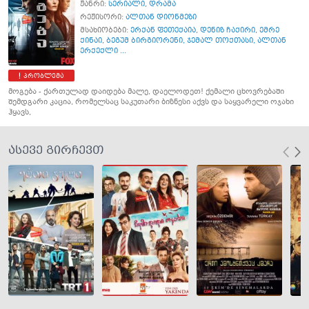
ჟანრი:
სერიალი
,
დრამა
რეჟისორი:
ალთან დიონმეზი
მსახიობები:
ერქან ფეთექაია
,
დენიზ ჩაქირი
,
ემრე
ქინაი
,
ბეგუმ ბირგიორენი
,
ჯემალ თოქთასი
,
ალთან
ერქექლი ...
პრობლემა
მოგება - ქართულად დაიდება მალე, დაელოდეთ! ქემალი ცხოვრებაში
შემდგარი კაცია, რომელსაც საკუთარი ბიზნესი აქვს და საყვარელი ოჯახი
ჰყავს,
ასევე გირჩევთ