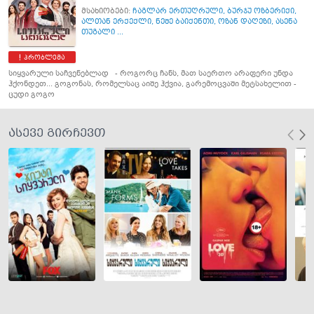
მსახიობები:
ჩაგლარ ერთუღრული
,
ბურჯუ ოზბერიქი
,
ალთან ერქექლი
,
ნეშე ბაიქენთი
,
ოზან დაღეზი
,
ასენა
თუგალი ...
პრობლემა
სიყვარული საჩვენებლად - როგორც ჩანს, მათ საერთო არაფერი უნდა
ჰქონდეთ... გოგონას, რომელსაც აიშე ჰქვია, გარემოცვაში მეტსახელით -
ცუდი გოგო
ასევე გირჩევთ