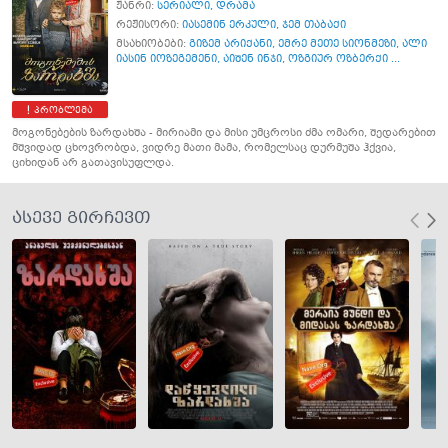
ჟანრი:
სერიალი
,
დრამა
რეჟისორი:
იასემინ ერკული
,
ჯემ თაბაქი
მსახიობები:
გიზემ არიქანი
,
ემრე მეთე სიონმეზი
,
ალი
იასინ იოზეგემენი
,
აიშენ ინჯი
,
ოზგიურ ოზბერქი ...
პრობლემა
მოგონებების ზარდახშა - მირიამი და მისი უმცროსი ძმა ომარი, შედარებით
მშვიდად ცხოვრობდა, ვიდრე მათი მამა, რომელსაც დურმუშა ჰქვია,
ციხიდან არ გათავისუფლდა.
ასევე გირჩევთ