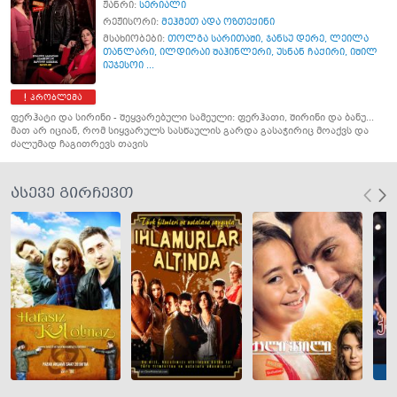
ჟანრი:
სერიალი
რეჟისორი:
მეჰმეთ ადა ოზთექინი
მსახიობები:
თოლგა სარითაში
,
ჯანსუ დერე
,
ლეილა
თანლარი
,
ილდირაი შაჰინლერი
,
უსნან ჩაქირი
,
იშილ
იუჯესოი ...
პრობლემა
ფერჰატი და სირინი - შეყვარებული სამეული: ფერჰათი, შირინი და ბანუ...
მათ არ იციან, რომ სიყვარულს სასწაულის გარდა გასაჭირიც მოაქვს და
ძალუმად ჩაგითრევს თავის
ასევე გირჩევთ