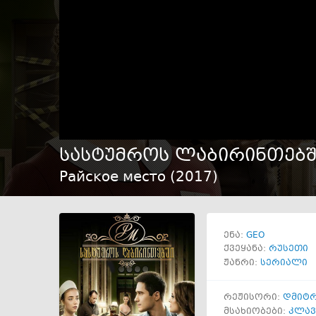
სასტუმროს ლაბირინთებშ
Райское место (
2017
)
GEO
ენა:
ქვეყანა:
რუსეთი
ჟანრი:
სერიალი
რეჟისორი:
დმიტრ
მსახიობები:
კლავ