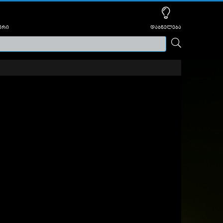
ური
დაბნელება