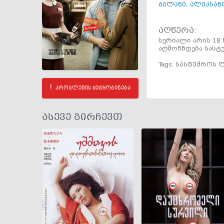
ბილანი
,
ალეკსან
აღწერა:
სერიალი არის 18
აღმოჩნდება სასტუ
Tags:
სასტუმროს 
პრობლემის შეტყობინება
ასევე გირჩევთ