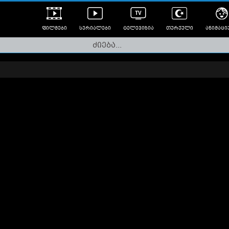
ფილმები
სერიალები
ტელევიზია
თურქული
ანიმაცი
ულად გახმოვანებული
ანიმე
ლერები