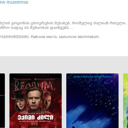
დრ დავიდოვი
 წლის გოგონას ცხოვრების შესახებ, რომელიც ძალიან რთული.
მრო სადაც ის მუშაობას დაიწყებს ...
ლაბირინთებში
,
Райское место
,
sastumros labirintebshi