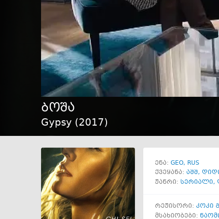
ბოშა
Gypsy (
2017
)
GEO
RUS
ენა:
ქვეყანა:
აშშ
,
დიდ
ჟანრი:
სერიალი
,
რეჟისორი:
კოკი 
მსახიობები:
ნაომ