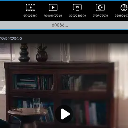
ფილმები
სერიალები
ტელევიზია
თურქული
ანიმაცი
ულად გახმოვანებული
ანიმე
ლერები
თრეილერი