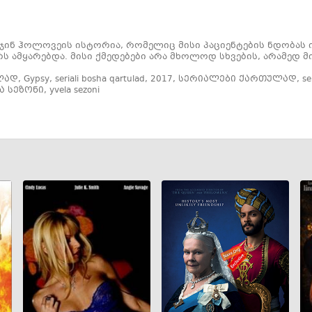
ჯინ ჰოლოვეის ისტორია, რომელიც მისი პაციენტების ნდობას 
ს ამყარებდა. მისი ქმედებები არა მხოლოდ სხვების, არამედ მ
ლად
,
Gypsy
,
seriali bosha qartulad
,
2017
,
სერიალები ქართულად
,
se
ა სეზონი
,
yvela sezoni