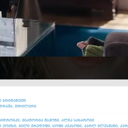
ი ბრიტანეთი
დრამა
,
თრილერი
გიდროიკი
,
ვიკტორია მაჰონი
,
ალიკ სახაროვი
ი უოთსი
,
ბილი ქრუდუფი
,
სოფი კუკსონი
,
კარლ გლუსმანი
,
პურ