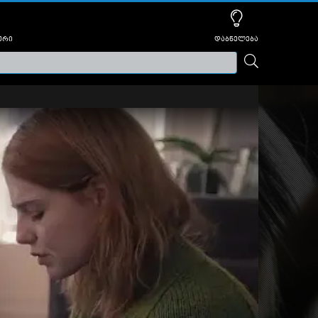
ური
დაბნელება