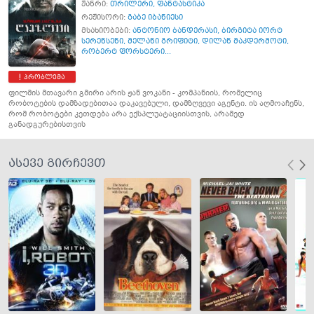
ჟანრი:
თრილერი
,
ფანტასტიკა
რეჟისორი:
გაბე იბანიესი
მსახიობები:
ანტონიო ბანდერასი
,
ბირგიტა იორტ
სერენსენი
,
მელანი გრიფიტი
,
დილან მაკდერმოტი
,
რობერტ ფორსტერი...
პრობლემა
ფილმის მთავარი გმირი არის ჟან ვოკანი - კომპანიის, რომელიც
რობოტების დამზადებითაა დაკავებული, დამზღვევი აგენტი. ის აღმოაჩენს,
რომ რობოტები კეთდება არა ექსპლუატაციისთვის, არამედ
განადგურებისთვის
ასევე გირჩევთ