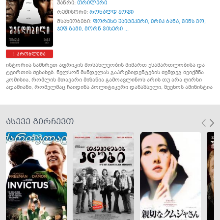
ჟანრი:
თრილერი
რეჟისორი:
რონალდ ჯოფი
მსახიობები:
ფორესტ უაიტეკერი
,
ერიკ ბანა
,
ვინს ვო
,
ჯეფ გამი
,
მორნ ვისერი ...
პრობლემა
ისტორია სამხრეთ აფრიკის მოსახლეობის მიმართ უსამართლობისა და
ტვირთის შესახებ. ნელსონ მანდელას გაპრეზიდენტების შემდეგ შეიქმნა
კომისია, რომლის მთავარი მიზანია გამოავლინოს არის თუ არა ღირსი
ადამიანი, რომელმაც ჩაიდინა პოლიტიკური დანაშაული, შეეხოს ამინისტია
...
ასევე გირჩევთ