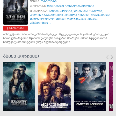
ჟანრი:
თრილერი
რეჟისორი:
ფერნანდო გონზალეზ მოლინა
მსახიობები:
ხავიერ ბოტეტი
,
ფრანსესკ ორელია
,
კოლინ მაკფარლეინი
,
ელვირა მინგესი
,
მარტა ეგურა
,
მანოლო სოლო
,
მიქელ ფერნანდესი
,
პედრო
კასაბლანკი ...
პრობლემა
ინსპექტორი ამაია სალაზარი სერული მკვლელობების გამოძიებას უდგას
სათავეში პატარა წვიმიან ქალაქში ბასკების მხარეში. ამაია ხვდება რომ
ნამდვილ ბოროტებას უნდა შეეწინააღმდეგოს ...
ასევე გირჩევთ