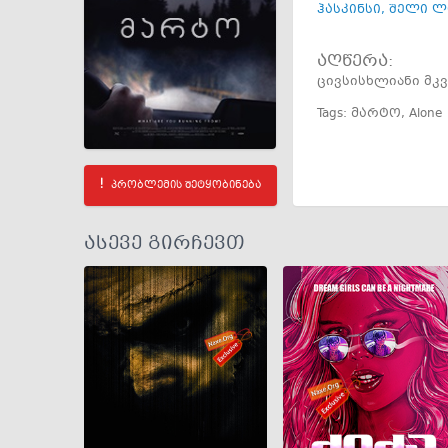
ჰასკინსი
,
შელი ლ
აღწერა:
ცივსისხლიანი მკ
Tags:
მარტო
,
Alone
პრობლემის შეტყობინება
ასევე გირჩევთ