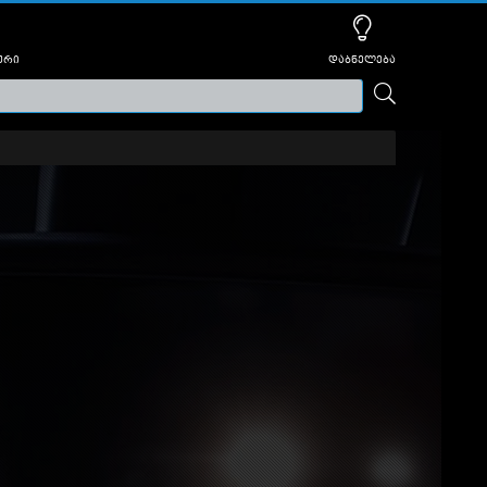
ური
დაბნელება