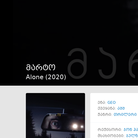
მარტო
Alone (
2020
)
GEO
ენა:
ქვეყანა:
აშშ
ჟანრი:
თრილერი
რეჟისორი:
ჯონ ჰ
მსახიობები:
ჯულზ