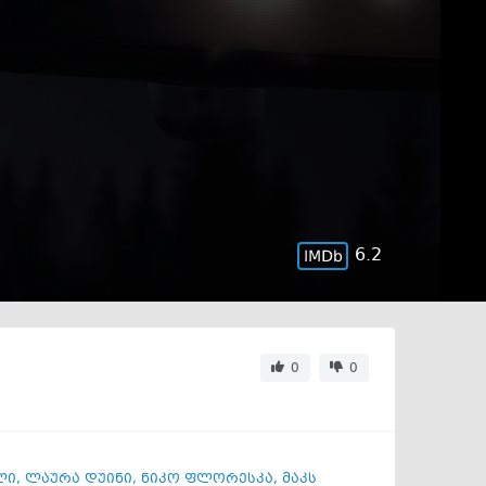
6.2
0
0
ლი
,
ლაურა დუინი
,
ნიკო ფლორესკა
,
მაკს