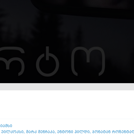
აიამსი
 უილკოკსი
,
მარკ მენჩაკა
,
ენტონი ჰილდი
,
ჯონატან როზენტა