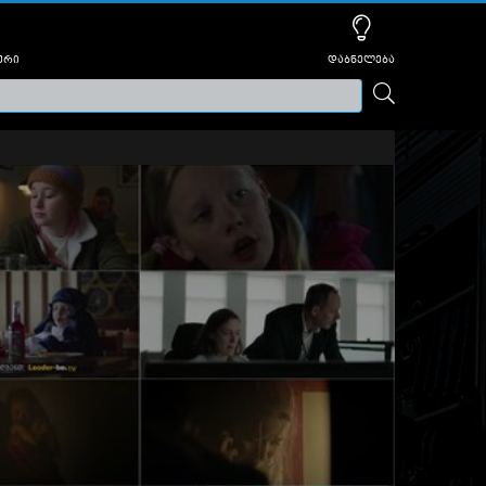
ური
დაბნელება