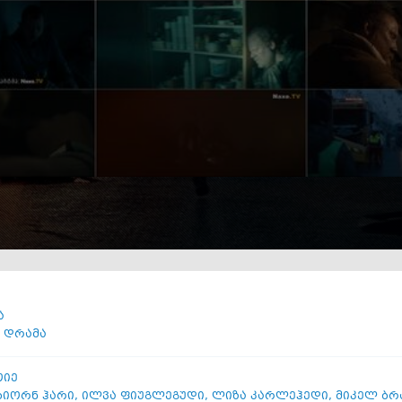
ა
,
დრამა
ოიე
იორნ ჰარი
,
ილვა ფიუგლეგუდი
,
ლიზა კარლეჰედი
,
მიკელ ბრ