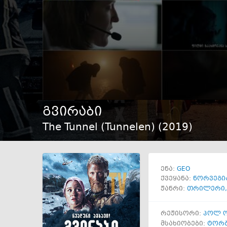
გვირაბი
The Tunnel (Tunnelen) (
2019
)
GEO
ენა:
ქვეყანა:
ნორვეგი
ჟანრი:
თრილერი
რეჟისორი:
პოლ 
მსახიობები:
ტორბ