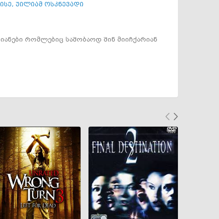
ისე
,
უილიამ ოსკნევადი
მიანები რომლებიც საშობაოდ შინ მიიჩქარიან