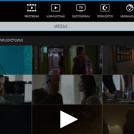
ფილმები
სერიალები
ტელევიზია
თურქული
ანიმაცი
ულად გახმოვანებული
ანიმე
ლერები
თრეილერი