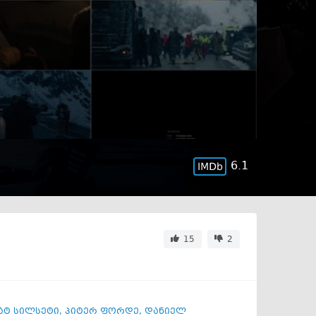
6.1
15
2
ატ სილსეტი
,
პიტერ ფორდე
,
დანიელ