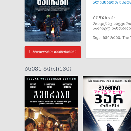
ალეკსანდრ სკად
აღწერა:
როდესაც სატვირთო
საშინელ ხანძარშ
Tags:
გვირაბი
,
The 
პრობლემის შეტყობინება
ასევე გირჩევთ