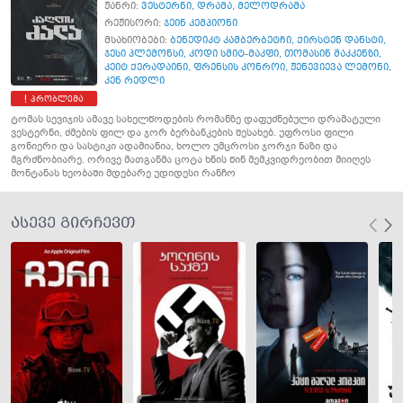
ჟანრი:
ვესტერნი
,
დრამა
,
მელოდრამა
რეჟისორი:
ჯეინ კემპიონი
მსახიობები:
ბენედიკტ კამბერბეტჩი
,
ქირსტენ დანსტი
,
ჯესი პლემონსი
,
კოდი სმიტ-მაკფი
,
თომასინ მაკკენზი
,
კეიტ ქერადაინი
,
ფრენსის კონროი
,
ჟენევიევა ლემონი
,
კენ რედლი
პრობლემა
ტომას სევიჯის ამავე სახელწოდების რომანზე დაფუძნებული დრამატული
ვესტერნი, ძმების ფილ და ჯორ ბერბანკების შესახებ. უფროსი ფილი
გონიერი და სასტიკი ადამიანია, ხოლო უმცროსი ჯორჯი ნაზი და
მგრძნობიარე. ორივე მათგანმა ცოტა ხნის წინ მემკვიდრეობით მიიღეს
მონტანას ხეობაში მდებარე უდიდესი რანჩო
ასევე გირჩევთ