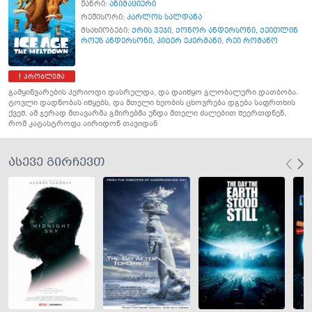
ჟანრი:
ანიმაციური
რეჟისორი:
კარლოს სალდანა
მსახიობები:
ქრის ვეჯი
,
ქონორ ანდერსონი
,
ქეითლინ
როუზ ანდერსონი
,
პიტერ ეკერმანი
,
რეი რომანო
პრობლემა
გამყინვარების პერიოდი დასრულდა, და დაიწყო გლობალური დათბობა.
ტოვლი დადნობას იწყებს, და მთელი ხეობის ცხოვრება დგება საფრთხის
ქვეშ. ამ ჯერად მთავარმა გმირებმა უნდა მთელი ძალებით შეერთდნენ,
რომ კატასტროფა აირიდონ თავიდან
ასევე გირჩევთ