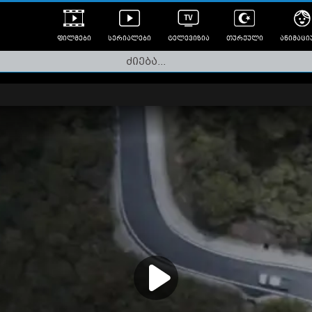
ფილმები
სერიალები
ტელევიზია
თურქული
ანიმაცი
ულად გახმოვანებული
ანიმე
ლერები