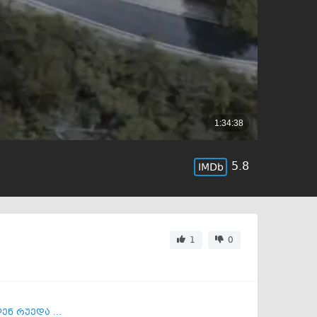
5.8
1
0
ენ რუედა ...