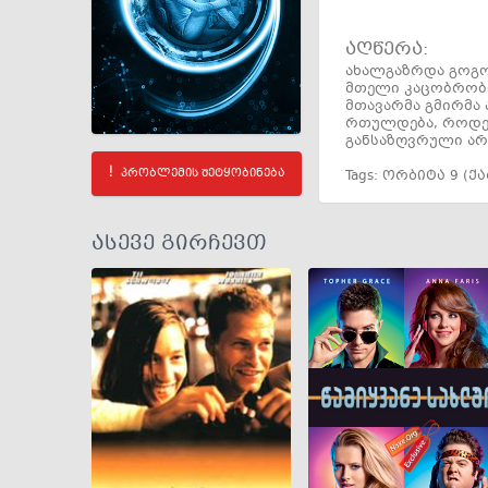
აღწერა:
ახალგაზრდა გოგო
მთელი კაცობრობი
მთავარმა გმირმა
რთულდება, როდეს
განსაზღვრული არ 
პრობლემის შეტყობინება
Tags:
ორბიტა 9 (ქ
ასევე გირჩევთ