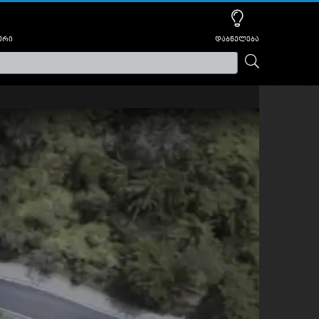
ური
დაბნელება