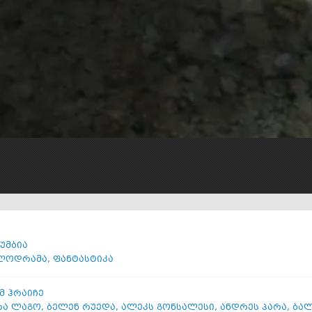
უმბია
ლოდრამა
,
ფანტასტიკა
მ ჰრაიჩე
რა ლაგო
,
ბელენ რუედა
,
ალეკს გონსალესი
,
ანდრეს პარა
,
ბალ