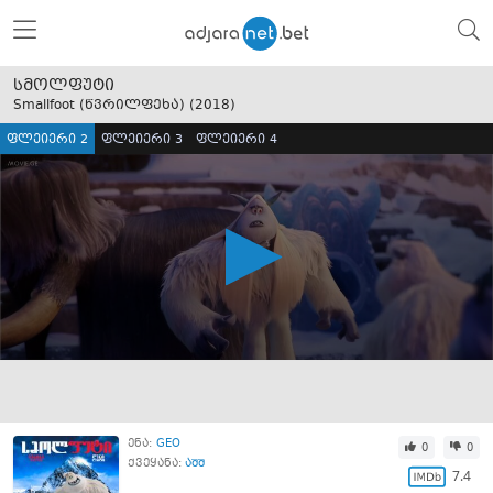
სმოლფუტი
Smallfoot (წვრილფეხა) (
2018
)
ფლეიერი 2
ფლეიერი 3
ფლეიერი 4
ენა:
GEO
0
0
ქვეყანა:
აშშ
7.4