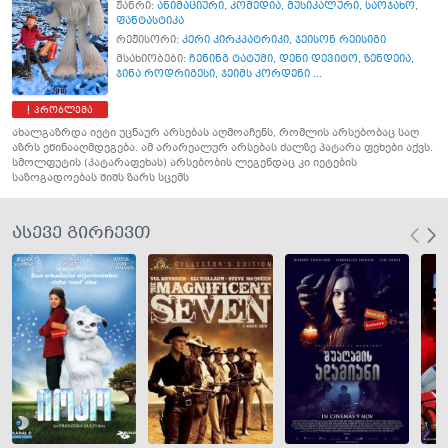
ჟანრი:
ანიმაციური
,
კომედია
,
მუსიკალური
,
საოჯახო
,
ფანტასტიკა
რეჟისორი:
კერი კირკპატრიკი
,
ჯეისონ რეისიგი
მსახიობები:
ჩენინგ ტატუმი
,
დენი დევიტო
,
ზენდეია
,
ჯინა როდრიგესი
,
ჯეიმს კორდენი ...
პრობლემა
ახალგაზრდა იეტი უცნაურ არსებას აღმოაჩენს, რომლის არსებობაც საღ
აზრს ეწინააღმდეგება. ამ არარეალურ არსებას ძალზე პატარა ფეხები აქვს.
სმოლფუტის (პატარაფეხას) არსებობის ლეგენდაც კი იეტების
საზოგადოებას შიშს ზარს სცემს
ასევე გირჩევთ