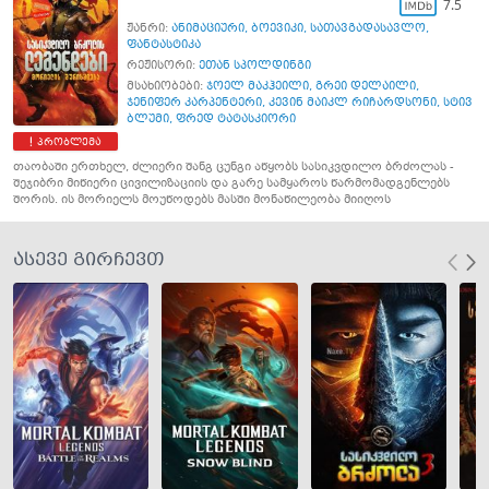
7.5
ჟანრი:
ანიმაციური
,
ბოევიკი
,
სათავგადასავლო
,
ფანტასტიკა
რეჟისორი:
ეთან სპოლდინგი
მსახიობები:
ჯოელ მაკჰეილი
,
გრეი დელაილი
,
ჯენიფერ კარპენტერი
,
კევინ მაიკლ რიჩარდსონი
,
სტივ
ბლუმი
,
ფრედ ტატასკიორი
პრობლემა
თაობაში ერთხელ, ძლიერი შანგ ცუნგი აწყობს სასიკვდილო ბრძოლას -
შეჯიბრი მიწიერი ცივილიზაციის და გარე სამყაროს წარმომადგენლებს
შორის. ის მორიელს მოუწოდებს მასში მონაწილეობა მიიღოს
ასევე გირჩევთ