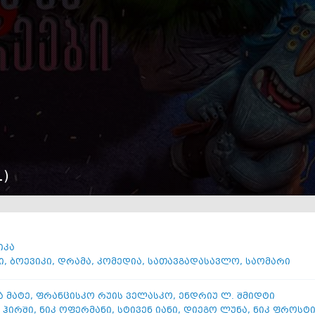
1
)
იკა
ი
,
ბოევიკი
,
დრამა
,
კომედია
,
სათავგადასავლო
,
საომარი
ა მატე
,
ფრანცისკო რუის ველასკო
,
ენდრიუ ლ. შმიდტი
 ჰირში
,
ნიკ ოფერმანი
,
სტივენ იანი
,
დიეგო ლუნა
,
ნიკ ფროსტ