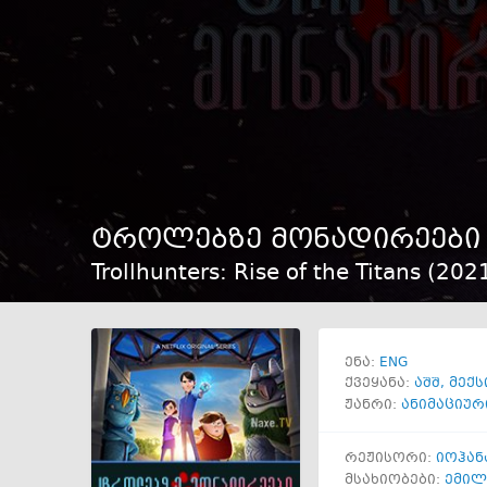
ტროლებზე მონადირეები
Trollhunters: Rise of the Titans (
202
ENG
ენა:
ქვეყანა:
აშშ
,
მექს
ჟანრი:
ანიმაციურ
რეჟისორი:
იოჰან
მსახიობები:
ემილ