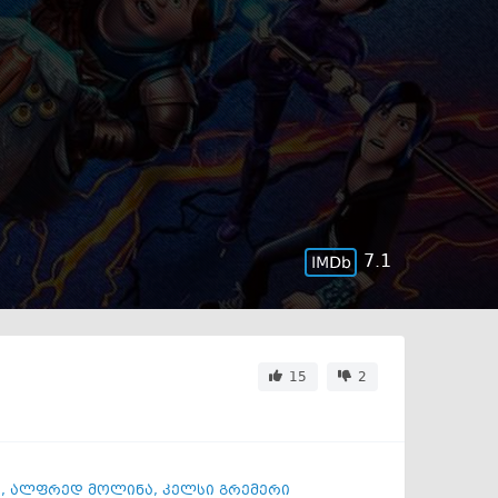
7.1
15
2
ი
,
ალფრედ მოლინა
,
კელსი გრემერი