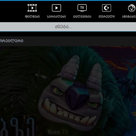
ფილმები
სერიალები
ტელევიზია
თურქული
ანიმაცი
ულად გახმოვანებული
ანიმე
ლერები
თრეილერი