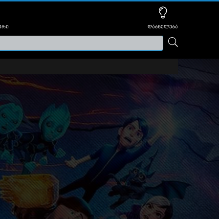
ური
დაბნელება