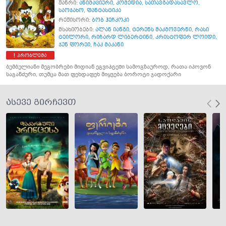
ჟანრი:
ანიმაციური
,
კომედია
,
სათავგადასავლო
,
საოჯახო
,
ფანტასტიკა
რეჟისორი:
ბობ ჰეჩკოკი
მსახიობები:
ალან იანგი
,
ტერენს მაკგოვერნი
,
რასი
ტეილორი
,
რიჩარდ ლიბერტინი
,
კრისტოფერ ლოიდი
,
ჯუნ ფორეი
,
ჩაკ მაკანი
პრობლემა
ბუმბულიანი მეგობრები მიდიან ეგვიპტეში სამოგზაუროდ, რათა იპოვონ
საგანძური, თუმცა მათ ფეხდაფეხ მიყვება ბოროტი ჯადოქარი
ასევე გირჩევთ