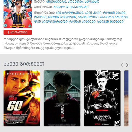
ჟანრი:
ანიმაციური
,
კომედია
,
საოჯახო
რეჟისორი:
მაიკლ დ’ისა-ხოგანი
მსახიობები:
ჯიმ ბროდბენტი
,
ჯეინ კარი
,
რობინ ატკინ
დაუნსი
,
სიუზენ დიურდენ
,
გრეგ ელისი
,
რუპერტ გრინტი
,
დენ ხილდებრანდი
,
რონან კიტინგი
,
სტივენ მენგენი
პრობლემა
რამდენი ფოსტალიონია საჭირო მსოფლიოს გადასარჩენად? მხოლოდ
ერთი, თუ იგი მუშაობს ცნობისმოყვარე კატასთან ერდათ, რომელიც
მზადაა ნებისმიერი თავგადასავლისთვის…
ასევე გირჩევთ