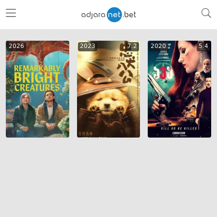
2026
2023
7.2
2020
5.4