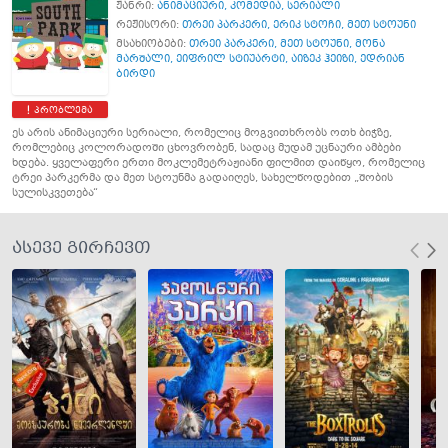
ჟანრი:
ანიმაციური
,
კომედია
,
სერიალი
რეჟისორი:
თრეი პარკერი
,
ერიკ სტოჩი
,
მეთ სტოუნი
მსახიობები:
თრეი პარკერი
,
მეთ სტოუნი
,
მონა
მარშალი
,
ეიფრილ სტიუარტი
,
აიზეკ ჰეიზი
,
ედრიან
ბირდი
პრობლემა
ეს არის ანიმაციური სერიალი, რომელიც მოგვითხრობს ოთხ ბიჭზე,
რომლებიც კოლორადოში ცხოვრობენ, სადაც მუდამ უცნაური ამბები
ხდება. ყველაფერი ერთი მოკლემეტრაჟიანი ფილმით დაიწყო, რომელიც
ტრეი პარკერმა და მეთ სტოუნმა გადაიღეს, სახელწოდებით „შობის
სულისკვეთება“
ასევე გირჩევთ