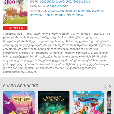
ჟანრი:
ანიმაციური
,
საოჯახო
,
ფანტასტიკა
რეჟისორი:
პიტ დე რიკერი
მსახიობები:
რუბი ბარნჰილი
,
კენი ბლიტი
,
ტაილერ
კოლინზი
,
მაიკლ დავიო
,
ჯოელ ფრაი
პრობლემა
პრინცესა ემი – განსაკუთრებული უნარის მქონე ახალგაზრდა გოგონაა – ის
ერთადერთია სამეფოში, რომელსაც ცხენებთან საუბარი შეუძლია.
მთავარი გმირი სამეფო ოჯახის საჯინიბოდან მის საუკეთსო მეგობრებთან
ერთად უდარდელად ატარებს დროს, სეირნობს, სამყაროს შეისწავლის და
არაფერი არ აღელვებს. სანამ ერთ დღეს მისი ეჭვიანი და ბოროტი
ბიძაშვილი ჯიზანა არ გამოჩნდა, რომელიც ყოველ ნაბიჯში ჩასაფრებული,
მისი დაუძინებელი მტერი გახდება, რათა ხელი შეუშალოს მას პრინცესას
ოფიციალური ტიტულის მიღებაში. ყველაფერთან ერთად, ემიმ საბოლოო
გამოცდა უნდა გაიაროს. რათა მისი უნარის შენარჩუნების უფლება მიიღოს.
და თუ მან ვერ შეძლო, ის მის უნარს და მის საუკეთსო მეგობრებს
სამუდამოდ დაკარგავს.
ასევე გირჩევთ