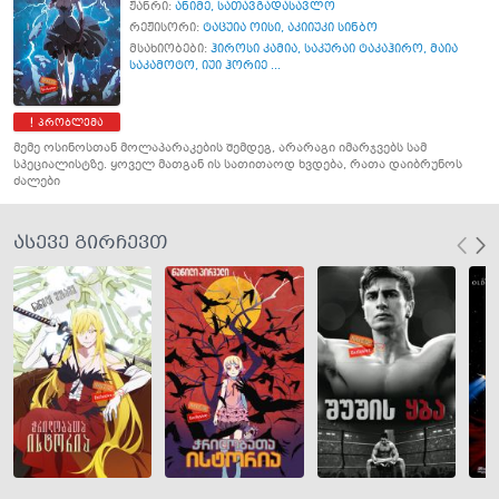
ჟანრი:
ანიმე
,
სათავგადასავლო
რეჟისორი:
ტაცუია ოისი
,
აკიიუკი სინბო
მსახიობები:
ჰიროსი კამია
,
საკურაი ტაკაჰირო
,
მაია
საკამოტო
,
იუი ჰორიე ...
პრობლემა
მემე ოსინოსთან მოლაპარაკების შემდეგ, არარაგი იმარჯვებს სამ
სპეციალისტზე. ყოველ მათგან ის სათითაოდ ხვდება, რათა დაიბრუნოს
ძალები
ასევე გირჩევთ