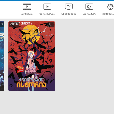
ფილმები
სერიალები
ტელევიზია
თურქული
ანიმაცი
ულად გახმოვანებული
ანიმე
.8
2016
7.6
ლერები
GEO
ENG
RUS