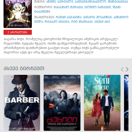
ჟანრი:
ანიმე
,
სერიალი
,
სათავგადასავლო
,
ფანტასტიკა
რეჟისორი:
მასაჰიკო მურატა
,
ტომიო იამაუტი
,
ფუძი
ტაკაფუმი
მსახიობები:
რეიძი კავასიმა
,
ჯეიკობ ჰოპკინსი
,
კენძირო
ცუდა
,
რიკაკო აიკავა
,
რიე ჰიკისაკა
,
აცუსი აბე
პრობლემა
პატარა ბიჭი, რომელიც ცხოვრობს ჩრდილოეთ ამერიკის არქტიკულ
რეგიონში, ხვდება მგელს. ისინი დამეგობრდებიან. მკაცრ გარემოში
ერთმანეთის დახმარებით გააქვთ თავი. თუმცა ბიჭს განსაკუთრებული
ისტორია აქვს და არც მგელია ჩვეულებრივი ცხოველი
ასევე გირჩევთ