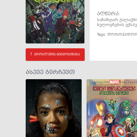
აღწერა:
საზიზღარ ქალაქში
ხელოვნების ექსპ
Tags:
დოროჰედო
პრობლემის შეტყობინება
ასევე გირჩევთ