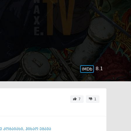
8.1
7
1
უ კობაიასი
,
ჰისაო ეგავა