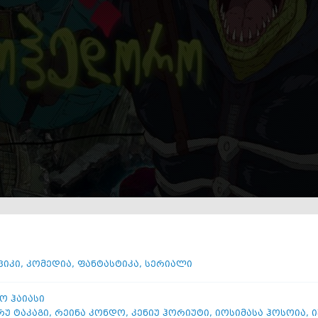
ვიკი
,
კომედია
,
ფანტასტიკა
,
სერიალი
ო ჰაიასი
რუ ტაკაგი
,
რეინა კონდო
,
კენიუ ჰორიუტი
,
იოსიმასა ჰოსოია
,
ი