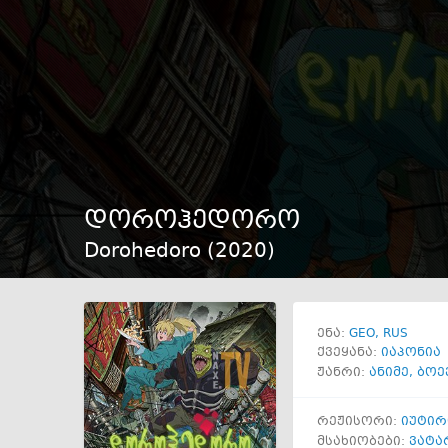
დოროჰედორო
Dorohedoro (
2020
)
GEO
RUS
ენა:
ქვეყანა:
იაპონია
ჟანრი:
ანიმე
,
ბოე
რეჟისორი:
იუტირ
მსახიობები:
ვატა