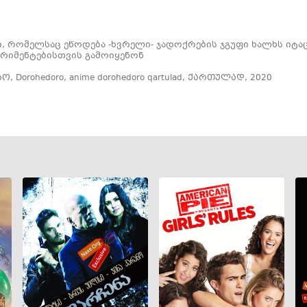
, რომელსაც ეწოდება -ხვრელი- ჯადოქრების ჯგუფი ხალხს იტაც
ერიმენტებისთვის გამოიყენონ
რო
,
Dorohedoro
,
anime dorohedoro qartulad
,
ქართულად
,
2020