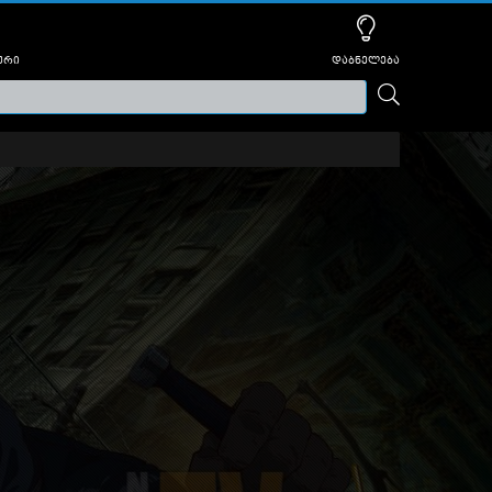
ური
დაბნელება