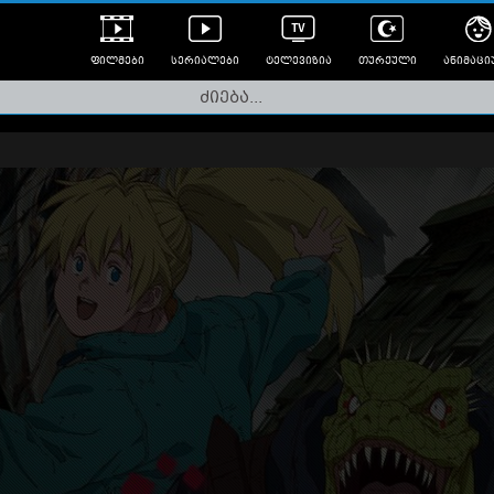
ფილმები
სერიალები
ტელევიზია
თურქული
ანიმაცი
ულად გახმოვანებული
ანიმე
ლერები