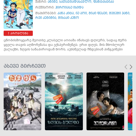
ჟანრი:
ანიმე
,
სათავგადასავლო
,
ფანტასტიკა
რეჟისორი:
ჰიროიასუ ისიდა
მსახიობები:
კანა კიტა
,
იუ აოი
,
მიკი ფუკუი
,
მეგუმი ჰანი
,
რეი კუგიმია
,
მისაკი კუნო
პრობლემა
ცნობისმოყვარე მეოთხე კლასელი აოიამა ინახავს დღიურს, სადაც წერს
ყველა თავის აღმოჩენასა და ექსპერიმენტს. ერთ დღეს, მის მშობლიურ
ქალაქში, ზღვის სანაპიროდან შორს, აუხსნელად ჩნდებიან პინგვინები
ასევე გირჩევთ