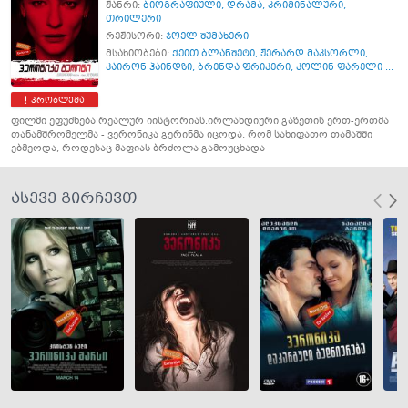
ჟანრი:
ბიოგრაფიული
,
დრამა
,
კრიმინალური
,
თრილერი
რეჟისორი:
ჯოელ შუმახერი
მსახიობები:
ქეით ბლანშეტი
,
ჟერარდ მაკსორლი
,
კაირონ ჰაინდზი
,
ბრენდა ფრიკერი
,
კოლინ ფარელი ...
პრობლემა
ფილმი ეფუძნება რეალურ იისტორიას.ირლანდიური გაზეთის ერთ-ერთმა
თანამშრომელმა - ვერონიკა გერინმა იცოდა, რომ სახიფათო თამაშში
ებმეოდა, როდესაც მაფიას ბრძოლა გამოუცხადა
ასევე გირჩევთ