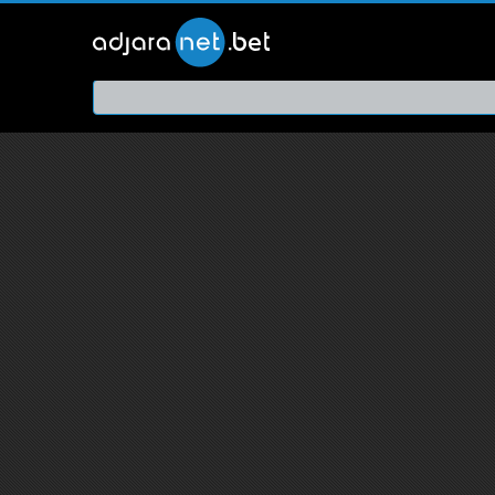
ქართ
თრეი