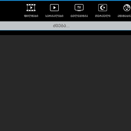
ფილმები
სერიალები
ტელევიზია
თურქული
ანიმაცი
ულად გახმოვანებული
ანიმე
ლერები