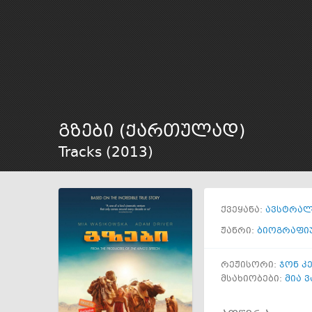
გზები (ქართულად)
Tracks (
2013
)
ქვეყანა:
ავსტრალ
ჟანრი:
ბიოგრაფი
რეჟისორი:
ჯონ კ
მსახიობები:
მია 