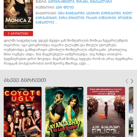
ჟანრი:
ბიოგრაფიული
,
დრამა
,
მუსიკალური
რეჟისორი:
პერ ფლიუ
მსახიობები:
ედა მაგნასონი
,
სვერირ გუდნასონი
,
ჩიელ
ბერგკვისტი
,
ვერა ვიტალიი
,
ოსკარ ტუნბერგი
,
იოჰანეს
ვანსელოუ ...
პრობლემა
ფილმს საფუძვლად უდევს შვედი ჯაზ მომღერლის მონიკა ზეტერლუნდის
ისტორია. იგი ცხოვრობდა პატარა ქალაქში და მთელი ცხოვრება
ოცნებობდა გამხდარიყო ცნობილი მომღერალი ამერიკაში. ერთხელაც
მისი ოცნება ახდა. მას მაყურებელი აღმერთებდა. ისე ჩანდა თითქოს
ბედნიერების დრო მოვიდა. მაგრამ მონიკა ხვდება რომ ის არაა ბედნიერი,
რადგან პოპულარობას ხომ მეორე მხარეც აქვს ...
ასევე გირჩევთ