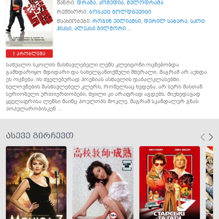
ჟანრი:
დრამა
,
კომედია
,
მელოდრამა
რეჟისორი:
ბობკეტ გოლდტუეიტი
მსახიობები:
რობინ უილიამსი
,
დერილ საბარა
,
სკოტ
ჰიკსი
,
ალეკსი გილმორი ...
პრობლემა
საშუალო სკოლის მასწავლებელი ლენს კლეიტონი ოცნებობდა
გამხდარიყო მდიდარი და სახელგანთქმული მწერალი, მაგრამ არ აუხდა
ეს ოცნება. ის ძველებურად პოეზიას ასწავლის დაბალკლასებში.
ხელოვნების მასწავლებელ კლერს, რომელსაც ხვდება, არ სურს მასთან
სერიოზული ურთიერთობები, შვილი კი არაფრად აგდებს. მიუხედავად
ყველაფრისა ლენსი მაინც პოულობს მოკლე, მაგრამ სკანდალურ გზას
პოპულარობისკენ ...
ასევე გირჩევთ