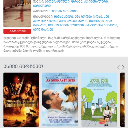
ჟანრი:
ბიოგრაფიული
,
დრამა
,
კრიმინალური
,
თრილერი
რეჟისორი:
ეითან როკავეი
მსახიობები:
მინკა კელი
,
ანა-სოფია რობი
,
სემ
უორტინგტონი
,
ჯეკი კრუზი
,
ჰარვი ქეიტელი
,
ჯონ
მაგარო
,
დევიდ ჯეიმს ელიოტი
,
ეკატერინა ბეიკერი
,
შეინ მაკრეი
პრობლემა
დეივიდ სთოუნი, ცნობილი, მაგრამ წარუმატებელი მწერალია, რომელიც
სასოწარკვეთილი დასვენებას საჭიროებს. მისი ცხოვრება იცვლება,
როდესაც მას მოულოდნელად ორგანიზებული დანაშაულის ევროპელი
ნათლიმამა მეიერ ლანსკი დაურეკავს
ასევე გირჩევთ