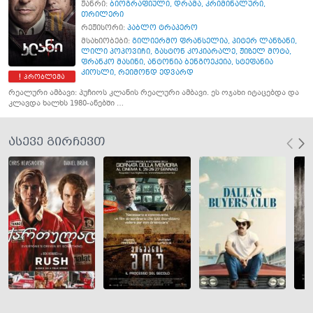
ჟანრი:
ბიოგრაფიული
,
დრამა
,
კრიმინალური
,
თრილერი
რეჟისორი:
პაბლო ტრაპერო
მსახიობები:
გილიერმო ფრანსელია
,
პიტერ ლანზანი
,
ლილი პოპოვიჩი
,
გასტონ კოკიარალე
,
ჟიზელ მოტა
,
ფრანკო მასინი
,
ანტონია ბენგოეკეია
,
სტეფანია
კიოსლი
,
რეიმონდ ედვარდ
პრობლემა
რეალური ამბავი: პუჩიოს კლანის რეალური ამბავი. ეს ოჯახი იტაცებდა და
კლავდა ხალხს 1980-ანებში …
ასევე გირჩევთ