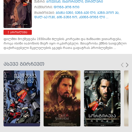
ჟანრი:
ბოევიკი
,
ისტორიული
,
თრილერი
რეჟისორი:
დონგ-ჰონ ჩოი
მსახიობები:
ჯიანა იუნი
,
იუნგ-ჯეი ლი
,
ჯუნგ-ვოო ჰა
,
დალ-სუ ოჰი
,
ჯინ-ვუნგ ჩო
,
კეინგ-იონგ ლი ...
პრობლემა
ფილმში მოქმედება 1930იანი წლების კორეაში და შანხაიში ვითარდება,
როცა ისინი იაპონიის მიერ იყო ოკპირებული. მთავრობა ქმნის საიდუმლო
დაქირავებული მკვლელების ჯგუფს რათა გადაჭრას პრობლემები ...
ასევე გირჩევთ