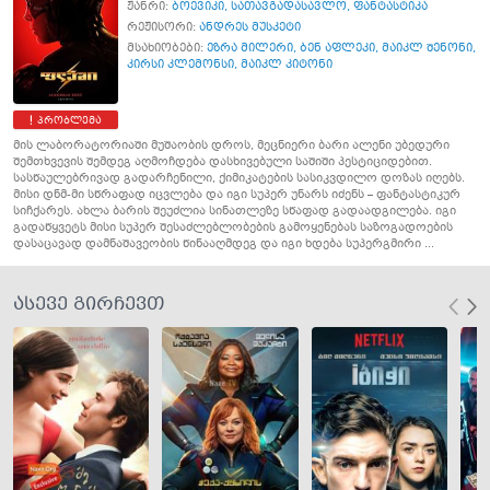
ჟანრი:
ბოევიკი
,
სათავგადასავლო
,
ფანტასტიკა
რეჟისორი:
ანდრეს მუსკეტი
მსახიობები:
ეზრა მილერი
,
ბენ აფლეკი
,
მაიკლ შენონი
,
კირსი კლემონსი
,
მაიკლ კიტონი
პრობლემა
მის ლაბორატორიაში მუშაობის დროს, მეცნიერი ბარი ალენი უბედური
შემთხვევის შემდეგ აღმოჩდება დასხივებული საშიში პესტიციდებით.
სასწაულებრივად გადარჩენილი, ქიმიკატების სასიკვდილო დოზას იღებს.
მისი დნმ-მი სწრაფად იცვლება და იგი სუპერ უნარს იძენს – ფანტასტიკურ
სიჩქარეს. ახლა ბარის შეუძლია სინათლეზე სწაფად გადაადგილება. იგი
გადაწყვეტს მისი სუპერ შესაძლებლობების გამოყენებას საზოგადოების
დასაცავად დამნაშავეობის წინააღმდეგ და იგი ხდება სუპერგმირი ...
ასევე გირჩევთ