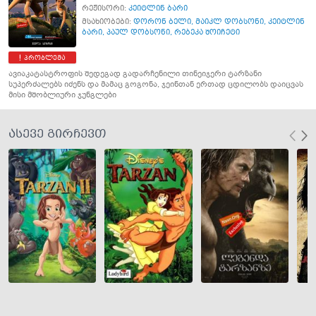
რეჟისორი:
კეიტლინ ბარი
მსახიობები:
დორონ ბელი
,
მაიკლ დობსონი
,
კეიტლინ
ბარი
,
პაულ დობსონი
,
რებეკა შოიჩეტი
პრობლემა
ავიაკატასტროფის შედეგად გადარჩენილი თინეიჯერი ტარზანი
სუპერძალებს იძენს და მამაც გოგონა, ჯეინთან ერთად ცდილობს დაიცვას
მისი მშობლიური ჯუნგლები
ასევე გირჩევთ