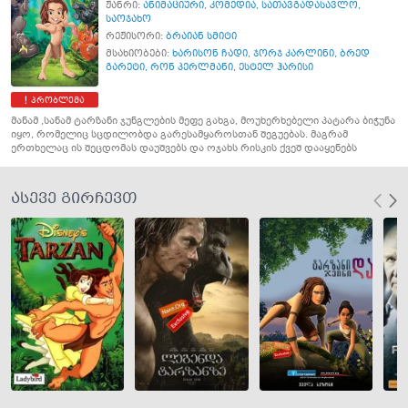
ჟანრი:
ანიმაციური
,
კომედია
,
სათავგადასავლო
,
საოჯახო
რეჟისორი:
ბრაიან სმიტი
მსახიობები:
ხარისონ ჩადი
,
ჯორჯ კარლინი
,
ბრედ
გარეტი
,
რონ პერლმანი
,
ესტელ ჰარისი
პრობლემა
მანამ ,სანამ ტარზანი ჯუნგლების მეფე გახგა, მოუხერხებელი პატარა ბიჭუნა
იყო, რომელიც სცდილობდა გარესამყაროსთან შეგუებას. მაგრამ
ერთხელაც ის შეცდომას დაუშვებს და ოჯახს რისკის ქვეშ დააყენებს
ასევე გირჩევთ