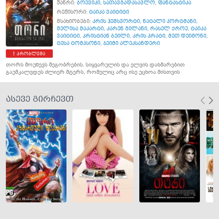
ჟანრი:
ბოევიკი
,
სათავგადასავლო
,
ფანტასტიკა
რეჟისორი:
ტაიკა ვაიტიტი
მსახიობები:
კრის ჰემსვორტი
,
ნატალი პორტმანი
,
მელისა მაკარტი
,
კარენ გილანი
,
რასელ ქროუ
,
ტაიკა
ვაიტიტი
,
კრისტიან ბეილი
,
კრის პრატი
,
მეთ დეიმონი
,
ტესა ტომპსონი
,
ჯეიმი ალეკსანდერი
პრობლემა
თორს მოუწევს მეგობრების, სიყვარულის და ელვის დახმარებით
გაუმკალვდეს ძლიერ მტერს, რომელიც არც ისე უცხოა მისთვის
ასევე გირჩევთ