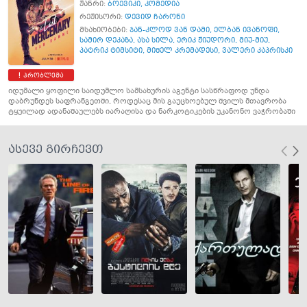
ჟანრი:
ბოევიკი
,
კომედია
რეჟისორი:
დევიდ ჩარონი
მსახიობები:
ჯან-კლოდ ვან დამი
,
ელბან ივანოფი
,
სამირ დეკაზა
,
ასა სილა
,
ერიკ ჟიუდორი
,
მიუ-მიუ
,
პატრიკ ტიმსიტი
,
მიშელ კრემადესი
,
ვალერი კაპრისკი
პრობლემა
იდუმალი ყოფილი საიდუმლო სამსახურის აგენტი სასწრაფოდ უნდა
დაბრუნდეს საფრანგეთში, როდესაც მის გაუცხოებულ შვილს მთავრობა
ტყუილად ადანაშაულებს იარაღისა და ნარკოტიკების უკანონო ვაჭრობაში
ასევე გირჩევთ