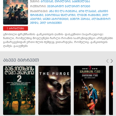
ჟანრი:
ბოევიკი
,
თრილერი
,
საშინელება
რეჟისორი:
ევერარდო ვალერიო გოუტი
მსახიობები:
ანა დე ლა რეგერა
,
ჯოშ ლუკასი
,
კესიდი
ფრიმანი
,
ვერონიკა ფალკონი
,
ლივენ რამბინი
,
უილ
პეტონი
,
სიუზი აბრომეიტი
,
ტენოჩ უერტა
,
ალეხანდრო
ედდა
,
უილ ბრიტეინი
პრობლემა
ცნობილი ფრენჩაიზის -განკითხვის ღამის- დასკვნითი (სავარაუდოდ)
ნაწილი, რომელშიც მოვლენები ჩარლი როანის საპრეზიდენტო არჩევნებში
გამარჯვებიდან ერთი წლის შემდეგ ვითარდება, რომელიც -განკითხვის
ღამეს- გააუქმებს
ასევე გირჩევთ