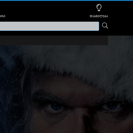
ური
დაბნელება