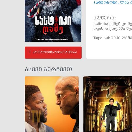
პატერსონი
,
ლეა 
აღწერა:
საშობა ექშენ-კო
ოჯახის ვილაში შეი
Tags:
სასტიკი ღამ
პრობლემის შეტყობინება
ასევე გირჩევთ