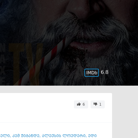
6.8
6
1
სელი
,
კემ ჟიგანდე
,
ალექსის ლოუდერი
,
ედი