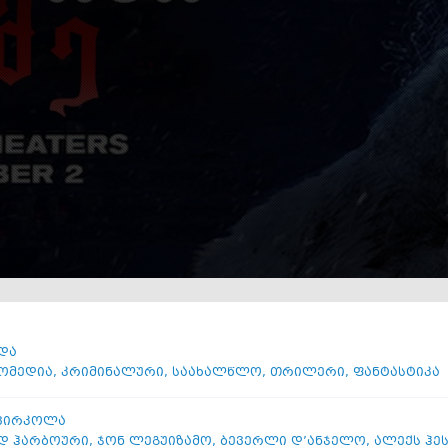
და
ომედია
,
კრიმინალური
,
საახალწლო
,
თრილერი
,
ფანტასტიკა
 ვირკოლა
დ ჰარბოური
,
ჯონ ლეგუიზამო
,
ბევერლი დ’ანჯელო
,
ალექს ჰე