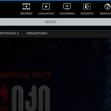
ფილმები
სერიალები
ტელევიზია
თურქული
ანიმაცი
ულად გახმოვანებული
ანიმე
ლერები
ფლეიერი 5
თრეილერი