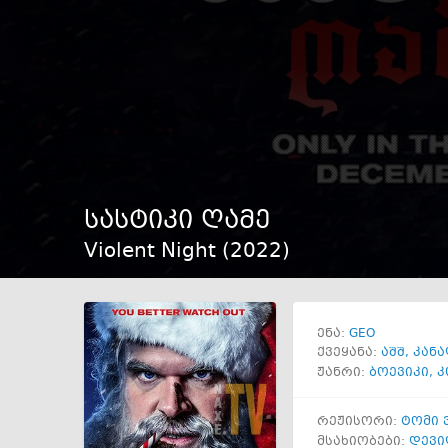
სასტიკი ღამე
Violent Night (
2022
)
GEO
ენა:
ქვეყანა:
აშშ
,
კანა
ჟანრი:
ბოევიკი
,
კ
რეჟისორი:
ტომი
მსახიობები:
დევი