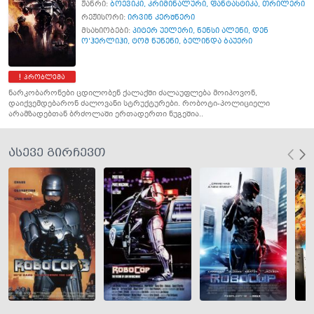
ჟანრი:
ბოევიკი
,
კრიმინალური
,
ფანტასტიკა
,
თრილერი
რეჟისორი:
ირვინ კერშნერი
მსახიობები:
პიტერ უელერი
,
ნენსი ალენი
,
დენ
ო'ჰერლიჰი
,
ტომ ნუნენი
,
ბელინდა ბაუერი
პრობლემა
ნარკობარონები ცდილობენ ქალაქში ძალაუფლება მოიპოვონ,
დაიქვემდებარონ ძალოვანი სტრუქტურები. რობოტი-პოლიციელი
არამზადებთან ბრძოლაში ერთადერთი ნუგეშია..
ასევე გირჩევთ