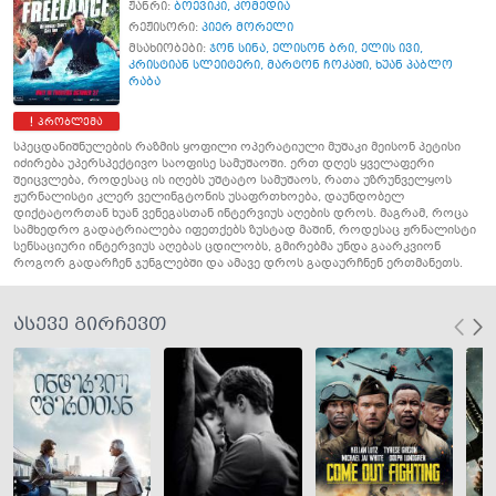
ჟანრი:
ბოევიკი
,
კომედია
რეჟისორი:
პიერ მორელი
მსახიობები:
ჯონ სინა
,
ელისონ ბრი
,
ელის ივი
,
კრისტიან სლეიტერი
,
მარტონ ჩოკაში
,
ხუან პაბლო
რაბა
პრობლემა
სპეცდანიშნულების რაზმის ყოფილი ოპერატიული მუშაკი მეისონ პეტისი
იძირება უპერსპექტივო საოფისე სამუშაოში. ერთ დღეს ყველაფერი
შეიცვლება, როდესაც ის იღებს უშტატო სამუშაოს, რათა უზრუნველყოს
ჟურნალისტი კლერ ველინგტონის უსაფრთხოება, დაუნდობელ
დიქტატორთან ხუან ვენეგასთან ინტერვიუს აღების დროს. მაგრამ, როცა
სამხედრო გადატრიალება იფეთქებს ზუსტად მაშინ, როდესაც ჟრნალისტი
სენსაციური ინტერვიუს აღებას ცდილობს, გმირებმა უნდა გაარკვიონ
როგორ გადარჩენ ჯუნგლებში და ამავე დროს გადაურჩნენ ერთმანეთს.
ასევე გირჩევთ