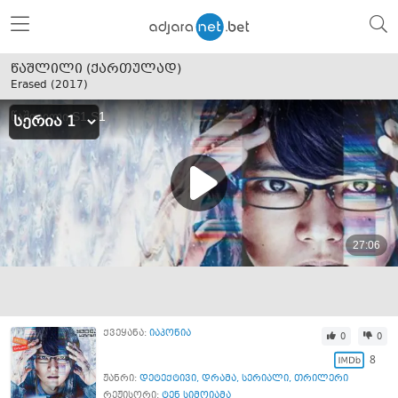
წაშლილი (ქართულად)
Erased (
2017
)
ქვეყანა:
იაპონია
0
0
8
ჟანრი:
დეტექტივი
,
დრამა
,
სერიალი
,
თრილერი
რეჟისორი:
ტენ სიმოიამა