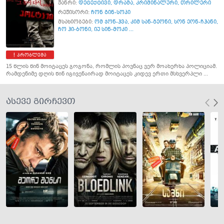
ჟანრი:
დეტექტივი
,
დრამა
,
კრიმინალური
,
თრილერი
რეჟისორი:
ჩონ გინ-სოპი
მსახიობები:
ომ ჯონ-ჰვა
,
კიმ სან-გეონი
,
სონ ეონ-ჩჰანი
,
ჩო ჰი-ბონი
,
იუ სინ-მოკი ...
პრობლემა
15 წლის წინ მოიტაცეს გოგონა, რომლის პოვნაც ვერ მოახერხა პოლიციამ.
რამდენიმე დღის წინ იგივენაირად მოიტაცეს კიდევ ერთი მსხვერპლი ...
ასევე გირჩევთ