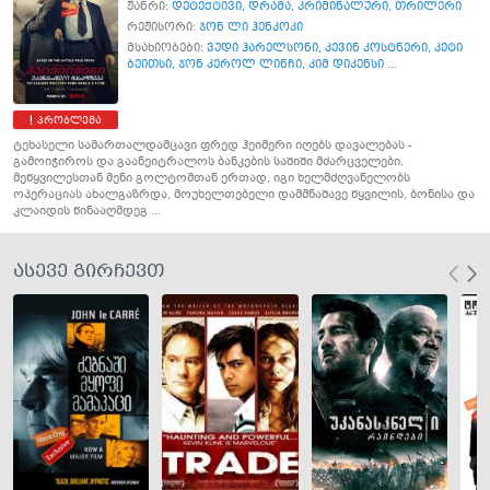
ჟანრი:
დეტექტივი
,
დრამა
,
კრიმინალური
,
თრილერი
რეჟისორი:
ჯონ ლი ჰენკოკი
მსახიობები:
ვუდი ჰარელსონი
,
კევინ კოსტნერი
,
კეტი
ბეითსი
,
ჯონ კეროლ ლინჩი
,
კიმ დიკენსი ...
პრობლემა
ტეხასელი სამართალდამცავი ფრედ ჰეიმერი იღებს დავალებას -
გამოიჭიროს და გაანეიტრალოს ბანკების საშიში მძარცველები.
მეწყვილესთან მენი გოლტომთან ერთად, იგი ხელმძღვანელობს
ოპერაციას ახალგაზრდა, მოუხელთებელი დამმნაშავე წყვილის, ბონისა და
კლაიდის წინააღმდეგ ...
ასევე გირჩევთ